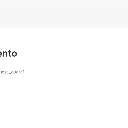
ento
quest_quote]