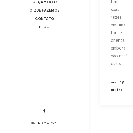
tem
ORÇAMENTO
suas
O QUE FAZEMOS
raízes
CONTATO
em uma
BLOG
fonte
oriental,
embora
não está
claro...
by
pratza
©2017 Art 4 Têxtil