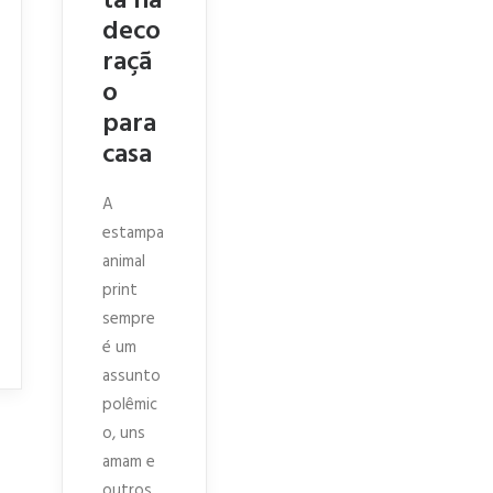
ta na
deco
raçã
o
para
casa
A
estampa
animal
print
sempre
é um
assunto
polêmic
o, uns
amam e
outros