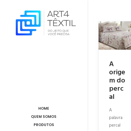
A
orige
m do
perc
al
HOME
A
QUEM SOMOS
palavra
percal
PRODUTOS