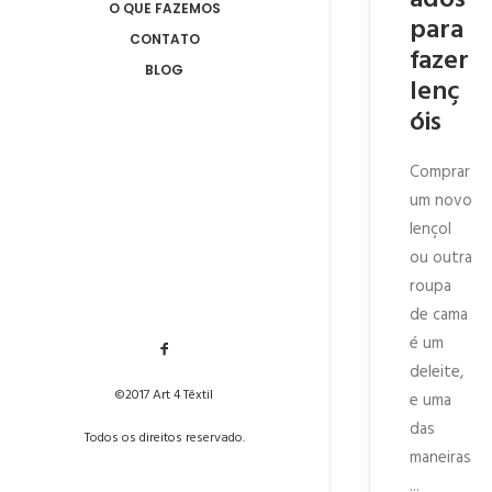
ados
O QUE FAZEMOS
para
CONTATO
fazer
BLOG
lenç
óis
Comprar
um novo
lençol
ou outra
roupa
de cama
é um
deleite,
©2017 Art 4 Têxtil
e uma
das
Todos os direitos reservado.
maneiras
...