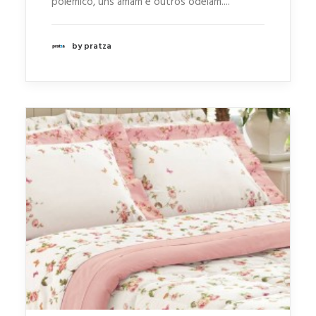
polêmico, uns amam e outros odeiam....
by pratza